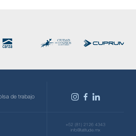
olsa de trabajo
+52 (81) 2126 4343
info@latitude.mx