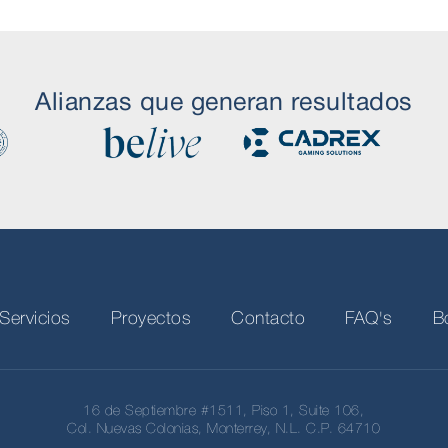
Alianzas que generan resultados
Servicios
Proyectos
Contacto
FAQ's
B
16 de Septiembre #1511, Piso 1, Suite 106,
Col. Nuevas Colonias, Monterrey, N.L. C.P. 64710